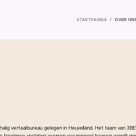
STARTPAGINA
OVER ON
chalig vertaalbureau gelegen in Heuvelland. Het team van 3BE-
ele freelance vertalers waarop occasioneel beroep wordt ge