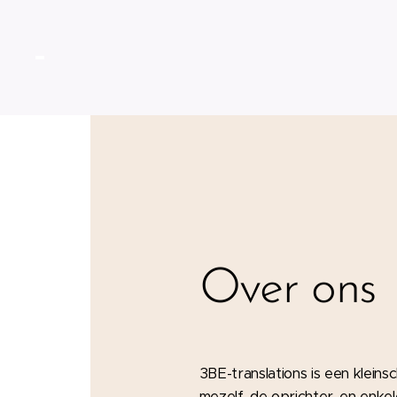
Over ons
3BE-translations is een kleins
mezelf, de oprichter, en enk